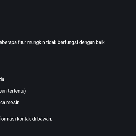
erapa fitur mungkin tidak berfungsi dengan baik.
da
an tertentu)
aca mesin
nformasi kontak di bawah.