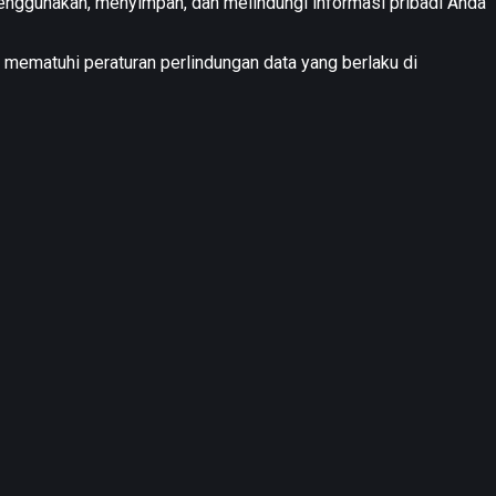
enggunakan, menyimpan, dan melindungi informasi pribadi Anda
mematuhi peraturan perlindungan data yang berlaku di