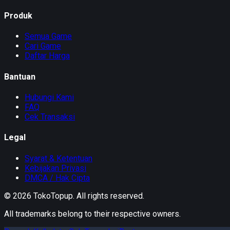
Produk
Semua Game
Cari Game
Daftar Harga
Bantuan
Hubungi Kami
FAQ
Cek Transaksi
Legal
Syarat & Ketentuan
Kebijakan Privasi
DMCA / Hak Cipta
©
2026
TokoTopup
. All rights reserved.
All trademarks belong to their respective owners.