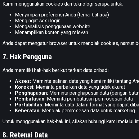
Kami menggunakan cookies dan teknologi serupa untuk:
Menyimpan preferensi Anda (tema, bahasa)
Mengingat sesi login
Menganalisis penggunaan website
Menampilkan konten yang relevan
Anda dapat mengatur browser untuk menolak cookies, namun beb
7. Hak Pengguna
Anda memiliki hak-hak berikut terkait data pribadi:
Akses:
Meminta salinan data yang kami miliki tentang An
Koreksi:
Meminta perbaikan data yang tidak akurat
Penghapusan:
Meminta penghapusan data (dengan batas
Pembatasan:
Meminta pembatasan pemrosesan data
Portabilitas:
Meminta data dalam format yang dapat dib
Keberatan:
Menolak pemrosesan data untuk marketing
Untuk menggunakan hak-hak ini, silakan hubungi kami melalui i
8. Retensi Data