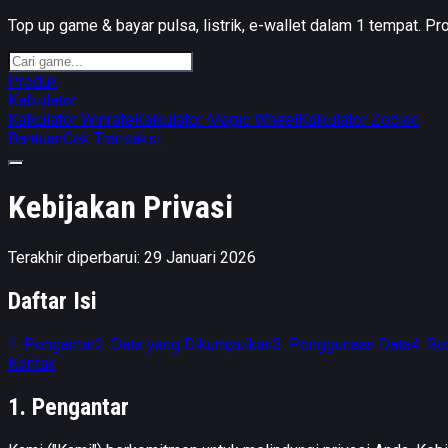
Top up game & bayar pulsa, listrik, e-wallet dalam 1 tempat. Pr
Produk
Kalkulator
Kalkulator Winrate
Kalkulator Magic Wheel
Kalkulator Zodiac
Bantuan
Cek Transaksi
Kebijakan Privasi
Terakhir diperbarui:
29 Januari 2026
Daftar Isi
1. Pengantar
2. Data yang Dikumpulkan
3. Penggunaan Data
4. Be
Kontak
1. Pengantar