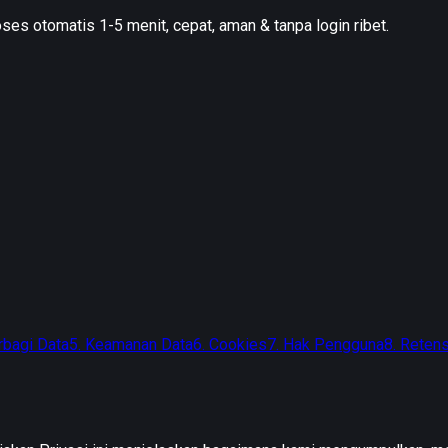
oses otomatis 1-5 menit, cepat, aman & tanpa login ribet.
rbagi Data
5. Keamanan Data
6. Cookies
7. Hak Pengguna
8. Retens