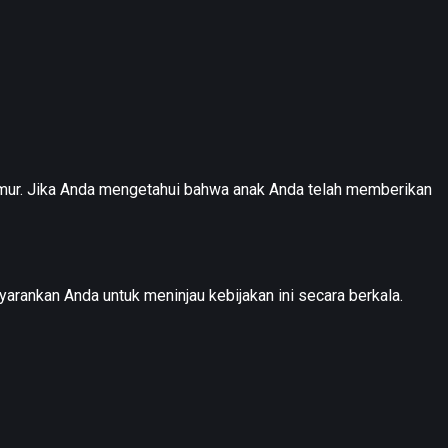
 umur. Jika Anda mengetahui bahwa anak Anda telah memberikan
rankan Anda untuk meninjau kebijakan ini secara berkala.