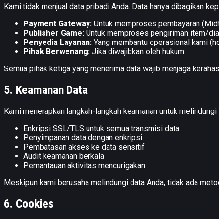
Kami tidak menjual data pribadi Anda. Data hanya dibagikan kep
Payment Gateway:
Untuk memproses pembayaran (Midtran
Publisher Game:
Untuk memproses pengiriman item/di
Penyedia Layanan:
Yang membantu operasional kami (hos
Pihak Berwenang:
Jika diwajibkan oleh hukum
Semua pihak ketiga yang menerima data wajib menjaga kerahas
5. Keamanan Data
Kami menerapkan langkah-langkah keamanan untuk melindungi 
Enkripsi SSL/TLS untuk semua transmisi data
Penyimpanan data dengan enkripsi
Pembatasan akses ke data sensitif
Audit keamanan berkala
Pemantauan aktivitas mencurigakan
Meskipun kami berusaha melindungi data Anda, tidak ada meto
6. Cookies