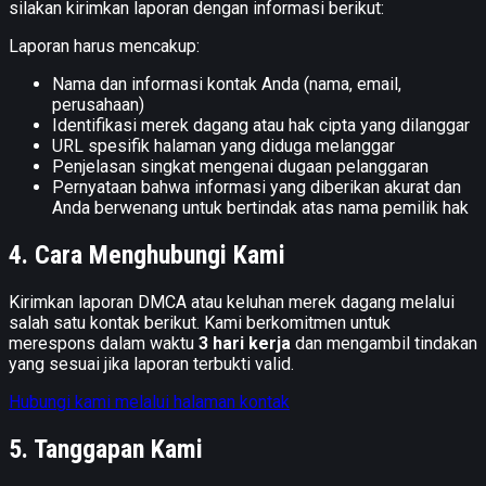
silakan kirimkan laporan dengan informasi berikut:
Laporan harus mencakup:
Nama dan informasi kontak Anda (nama, email,
perusahaan)
Identifikasi merek dagang atau hak cipta yang dilanggar
URL spesifik halaman yang diduga melanggar
Penjelasan singkat mengenai dugaan pelanggaran
Pernyataan bahwa informasi yang diberikan akurat dan
Anda berwenang untuk bertindak atas nama pemilik hak
4. Cara Menghubungi Kami
Kirimkan laporan DMCA atau keluhan merek dagang melalui
salah satu kontak berikut. Kami berkomitmen untuk
merespons dalam waktu
3 hari kerja
dan mengambil tindakan
yang sesuai jika laporan terbukti valid.
Hubungi kami melalui halaman kontak
5. Tanggapan Kami