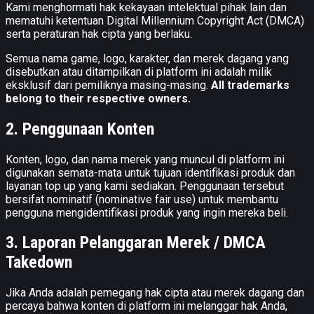
Kami menghormati hak kekayaan intelektual pihak lain dan
mematuhi ketentuan Digital Millennium Copyright Act (DMCA)
serta peraturan hak cipta yang berlaku.
Semua nama game, logo, karakter, dan merek dagang yang
disebutkan atau ditampilkan di platform ini adalah milik
eksklusif dari pemiliknya masing-masing.
All trademarks
belong to their respective owners.
2. Penggunaan Konten
Konten, logo, dan nama merek yang muncul di platform ini
digunakan semata-mata untuk tujuan identifikasi produk dan
layanan top up yang kami sediakan. Penggunaan tersebut
bersifat nominatif (nominative fair use) untuk membantu
pengguna mengidentifikasi produk yang ingin mereka beli.
3. Laporan Pelanggaran Merek / DMCA
Takedown
Jika Anda adalah pemegang hak cipta atau merek dagang dan
percaya bahwa konten di platform ini melanggar hak Anda,