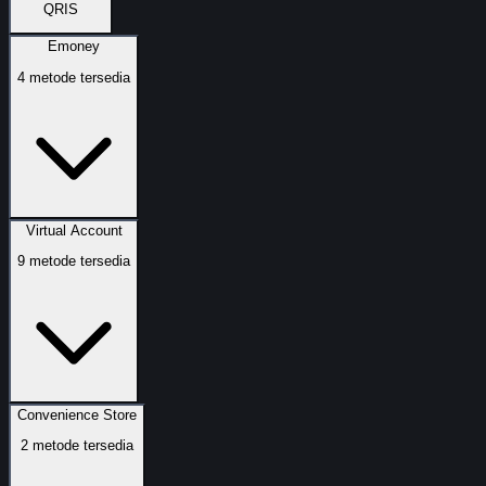
QRIS
Emoney
4
metode tersedia
Virtual Account
9
metode tersedia
Convenience Store
2
metode tersedia