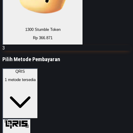
1300 Stumble Token
Rp 366.871
3
Pilih Metode Pembayaran
QRIS
1
metode tersedia