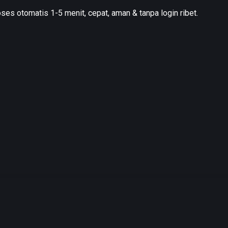
oses otomatis 1-5 menit, cepat, aman & tanpa login ribet.