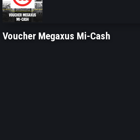
Voucher Megaxus Mi-Cash