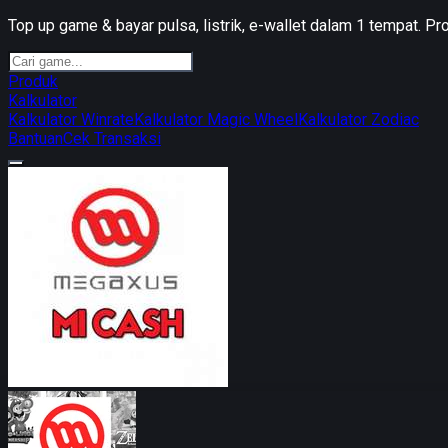
Top up game & bayar pulsa, listrik, e-wallet dalam 1 tempat. Pr
Produk
Kalkulator
Kalkulator Winrate
Kalkulator Magic Wheel
Kalkulator Zodiac
Bantuan
Cek Transaksi