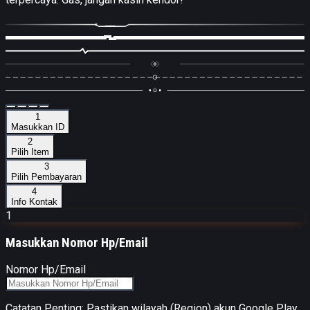
1
Masukkan ID
2
Pilih Item
3
Pilih Pembayaran
4
Info Kontak
1
Masukkan
Nomor Hp/Email
Nomor Hp/Email
Catatan Penting: Pastikan wilayah (Region) akun Google Play