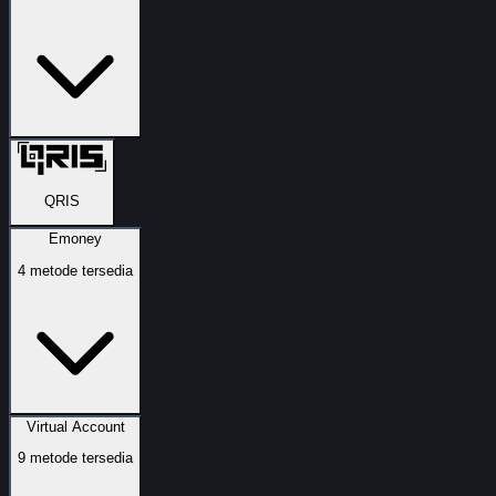
QRIS
Emoney
4
metode tersedia
Virtual Account
9
metode tersedia