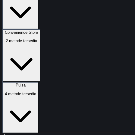
Convenience Store
2
metode tersedia
Pulsa
4
metode tersedia