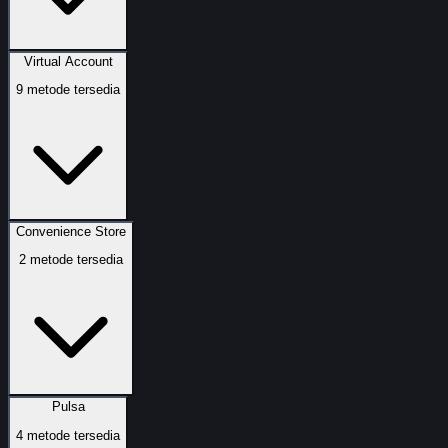
Virtual Account
9
metode tersedia
Convenience Store
2
metode tersedia
Pulsa
4
metode tersedia