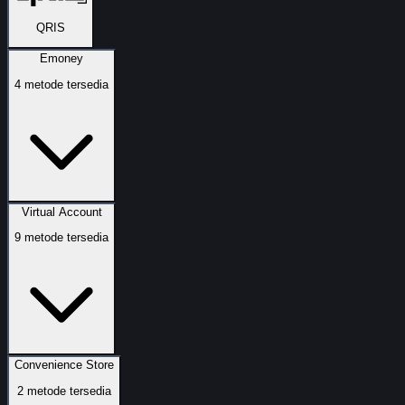
QRIS
Emoney
4
metode tersedia
Virtual Account
9
metode tersedia
Convenience Store
2
metode tersedia