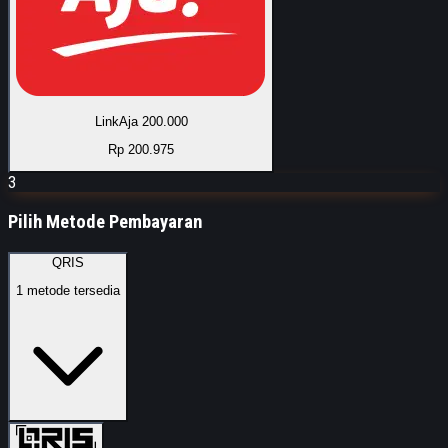
LinkAja 200.000
Rp 200.975
3
Pilih Metode Pembayaran
QRIS
1
metode tersedia