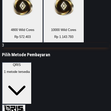
4800 Wild Cores
10000 Wild Cores
Rp 572.403
Rp 1.143.793
3
Pilih Metode Pembayaran
QRIS
1
metode tersedia