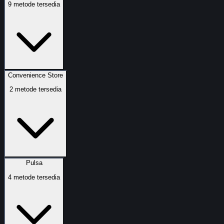
9
metode tersedia
Convenience Store
2
metode tersedia
Pulsa
4
metode tersedia