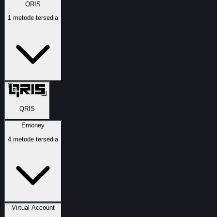
QRIS
1
metode tersedia
QRIS
Emoney
4
metode tersedia
Virtual Account