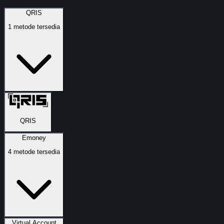
QRIS
1
metode tersedia
QRIS
Emoney
4
metode tersedia
Virtual Account