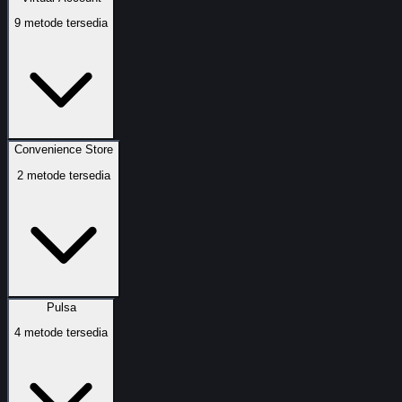
9
metode tersedia
Convenience Store
2
metode tersedia
Pulsa
4
metode tersedia